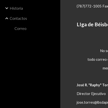
(787)772-1005 Fa
Historia
Contactos
LIga de Béisb
Correo
No s
todo correo e
men
José R. "Raphy" To
Director Ejecutivo
jose.torres@lbsdap