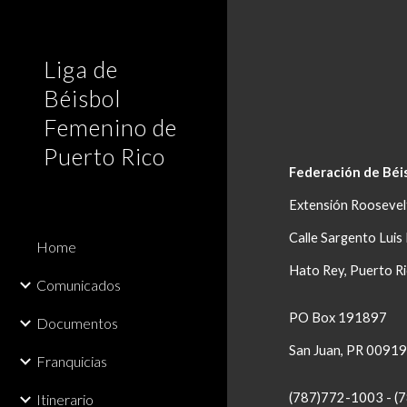
Sk
Liga de
Béisbol
Femenino de
Puerto Rico
Federación de Béi
Extensión Roosevel
Calle Sargento Lui
Home
Hato Rey, Puerto R
Comunicados
PO Box 191897
Documentos
San Juan, PR 0091
Franquicias
(787)772-1003 - (
Itinerario