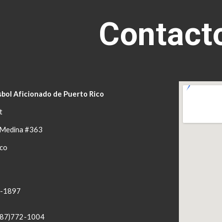
ip to main content
Skip to navigat
Contact
sbol Aficionado de Puerto Rico
t
s Medina #363
ico
9-1897
787)772-1004