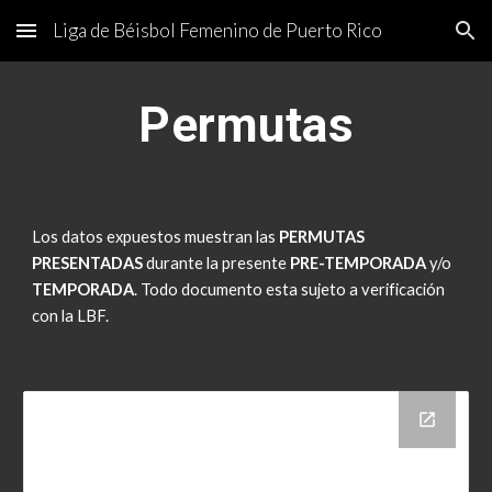
Liga de Béisbol Femenino de Puerto Rico
Skip to main content
Skip to navigation
Permutas
Los datos expuestos muestran las
PERMUTAS
PRESENTADAS
durante la presente
PRE-TEMPORADA
y/o
TEMPORADA
. Todo documento esta sujeto a verificación
con la LBF.